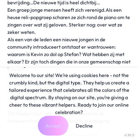
bevrijding…De nieuwe tijd is heel dichtbij…
Een groep jonge mensen heeft zich verenigd.Als een
heuse reli-popgroep scharen ze zich rond de piano om te
zingen over wat zij geloven. Sterker nog: over wat ze
zeker weten.
Als een van de leden een nieuwe jongen in de
community introduceert ontstaat er wantrouwen:
waarom is Kevin zo dol op Stefan? Wat hebben zij met
elkaar? Er zijn toch dingen die in onze gemeenschap niet
kunnen?
Welcome to our site! We’re using cookies here - not the
Religieuze beleving is terug van nooit weggeweest.
crumbly kind, but the digital type. They help us create a
Geloven is voor veel mensen aantrekkelijk omdat het
tailored experience that celebrates all the colors of the
leven er overzichtelijk door wordt en betekenis krijgt.
digital spectrum. By staying on our site, you’re giving a
Maar waar geloofd wordt is ook altijd sprake van taboes,
cheer to these vibrant helpers. Ready to join our online
van wat niet moet en wat niet mag.
celebration?
’Oh Happy Days’ laat zowel de vrijheid als de
benauwenis zien van een gedeelde overtuiging.
Accept
Decline
v1.30.0