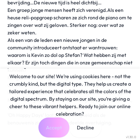
bevrijding…De nieuwe tijd is heel dichtbij…
Een groep jonge mensen heeft zich verenigd.Als een
heuse reli-popgroep scharen ze zich rond de piano om te
zingen over wat zij geloven. Sterker nog: over wat ze
zeker weten.
Als een van de leden een nieuwe jongen in de
community introduceert ontstaat er wantrouwen:
waarom is Kevin zo dol op Stefan? Wat hebben zij met
elkaar? Er zijn toch dingen die in onze gemeenschap niet
kunnen?
Welcome to our site! We’re using cookies here - not the
Religieuze beleving is terug van nooit weggeweest.
crumbly kind, but the digital type. They help us create a
Geloven is voor veel mensen aantrekkelijk omdat het
tailored experience that celebrates all the colors of the
leven er overzichtelijk door wordt en betekenis krijgt.
digital spectrum. By staying on our site, you’re giving a
Maar waar geloofd wordt is ook altijd sprake van taboes,
cheer to these vibrant helpers. Ready to join our online
van wat niet moet en wat niet mag.
celebration?
’Oh Happy Days’ laat zowel de vrijheid als de
benauwenis zien van een gedeelde overtuiging.
Accept
Decline
v1.30.0