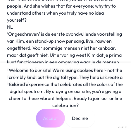
people. And she wishes that for everyone; why try to
understand others when you truly have no idea
yourself?
NL
‘Ongeschreven’ is de eerste avondvullende voorstelling
van Kim, een stand-up show pur sang, live, rauw en
ongefilterd. Voor sommige mensen niet herkenbaar,
maar dat geeft niet. Uit ervaring weet Kim dat je prima
kunt functioneren in een omgeving waar je de mensen
niet begrijpt. En dat gunt ze iedereen; waarom zou je
Welcome to our site! We’re using cookies here - not the
proberen anderen te begrijpen als je zelf werkelijk geen
crumbly kind, but the digital type. They help us create a
idee hebt?
tailored experience that celebrates all the colors of the
digital spectrum. By staying on our site, you’re giving a
cheer to these vibrant helpers. Ready to join our online
celebration?
Accept
Decline
v1.30.0