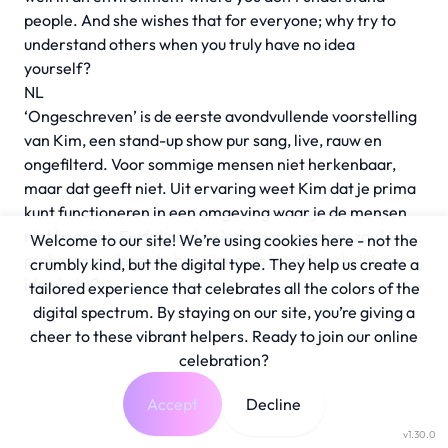
people. And she wishes that for everyone; why try to
understand others when you truly have no idea
yourself?
NL
‘Ongeschreven’ is de eerste avondvullende voorstelling
van Kim, een stand-up show pur sang, live, rauw en
ongefilterd. Voor sommige mensen niet herkenbaar,
maar dat geeft niet. Uit ervaring weet Kim dat je prima
kunt functioneren in een omgeving waar je de mensen
niet begrijpt. En dat gunt ze iedereen; waarom zou je
Welcome to our site! We’re using cookies here - not the
proberen anderen te begrijpen als je zelf werkelijk geen
crumbly kind, but the digital type. They help us create a
idee hebt?
tailored experience that celebrates all the colors of the
digital spectrum. By staying on our site, you’re giving a
cheer to these vibrant helpers. Ready to join our online
celebration?
Accept
Decline
v1.30.0