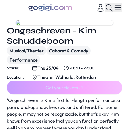
Ongeschreven - Kim
Schuddeboom
Musical/Theater
Cabaret & Comedy
Performance
Thu 25/04
Starts:
20:30 - 22:00
Theater Walhalla, Rotterdam
Location:
Get your tickets
‘Ongeschreven’ is Kim's first full-length performance, a
pure stand-up show, live, raw, and unfiltered. For some
people, it may not be recognizable, but that's okay. Kim
knows from experience that you can function perfectly
well in an environment where you don't understand