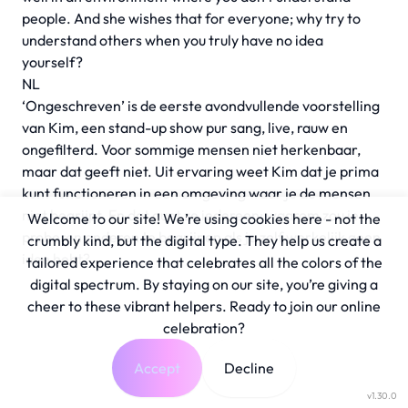
people. And she wishes that for everyone; why try to
understand others when you truly have no idea
yourself?
NL
‘Ongeschreven’ is de eerste avondvullende voorstelling
van Kim, een stand-up show pur sang, live, rauw en
ongefilterd. Voor sommige mensen niet herkenbaar,
maar dat geeft niet. Uit ervaring weet Kim dat je prima
kunt functioneren in een omgeving waar je de mensen
niet begrijpt. En dat gunt ze iedereen; waarom zou je
Welcome to our site! We’re using cookies here - not the
proberen anderen te begrijpen als je zelf werkelijk geen
crumbly kind, but the digital type. They help us create a
idee hebt?
tailored experience that celebrates all the colors of the
digital spectrum. By staying on our site, you’re giving a
cheer to these vibrant helpers. Ready to join our online
celebration?
Accept
Decline
v1.30.0