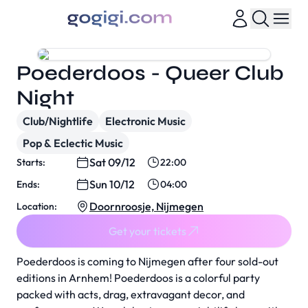
Poederdoos - Queer Club
Night
Club/Nightlife
Electronic Music
Pop & Eclectic Music
Sat 09/12
Starts:
22:00
Sun 10/12
Ends:
04:00
Doornroosje, Nijmegen
Location:
Get your tickets
Poederdoos is coming to Nijmegen after four sold-out
editions in Arnhem! Poederdoos is a colorful party
packed with acts, drag, extravagant decor, and