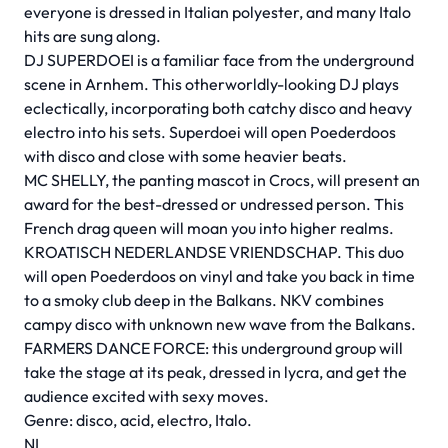
everyone is dressed in Italian polyester, and many Italo
hits are sung along.
DJ SUPERDOEI is a familiar face from the underground
scene in Arnhem. This otherworldly-looking DJ plays
eclectically, incorporating both catchy disco and heavy
electro into his sets. Superdoei will open Poederdoos
with disco and close with some heavier beats.
MC SHELLY, the panting mascot in Crocs, will present an
award for the best-dressed or undressed person. This
French drag queen will moan you into higher realms.
KROATISCH NEDERLANDSE VRIENDSCHAP. This duo
will open Poederdoos on vinyl and take you back in time
to a smoky club deep in the Balkans. NKV combines
campy disco with unknown new wave from the Balkans.
FARMERS DANCE FORCE: this underground group will
take the stage at its peak, dressed in lycra, and get the
audience excited with sexy moves.
Genre: disco, acid, electro, Italo.
NL