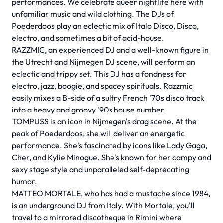
performances. We celebrate queer nightlife here with
unfamiliar music and wild clothing. The DJs of
Poederdoos play an eclectic mix of Italo Disco, Disco,
electro, and sometimes a bit of acid-house.
RAZZMIC, an experienced DJ and a well-known figure in
the Utrecht and Nijmegen DJ scene, will perform an
eclectic and trippy set. This DJ has a fondness for
electro, jazz, boogie, and spacey spirituals. Razzmic
easily mixes a B-side of a sultry French '70s disco track
into a heavy and groovy '90s house number.
TOMPUSS is an icon in Nijmegen's drag scene. At the
peak of Poederdoos, she will deliver an energetic
performance. She's fascinated by icons like Lady Gaga,
Cher, and Kylie Minogue. She's known for her campy and
sexy stage style and unparalleled self-deprecating
humor.
MATTEO MORTALE, who has had a mustache since 1984,
is an underground DJ from Italy. With Mortale, you'll
travel to a mirrored discotheque in Rimini where