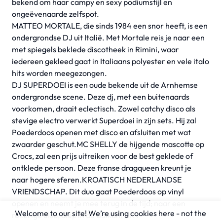
bekend om haar campy en sexy podiumstijl en
ongeëvenaarde zelfspot.
MATTEO MORTALE, die sinds 1984 een snor heeft, is een
ondergrondse DJ uit Italië. Met Mortale reis je naar een
met spiegels beklede discotheek in Rimini, waar
iedereen gekleed gaat in Italiaans polyester en vele italo
hits worden meegezongen.
DJ SUPERDOEI is een oude bekende uit de Arnhemse
ondergrondse scene. Deze dj, met een buitenaards
voorkomen, draait eclectisch. Zowel catchy disco als
stevige electro verwerkt Superdoei in zijn sets. Hij zal
Poederdoos openen met disco en afsluiten met wat
zwaarder geschut.MC SHELLY de hijgende mascotte op
Crocs, zal een prijs uitreiken voor de best geklede of
ontklede persoon. Deze franse dragqueen kreunt je
naar hogere sferen.KROATISCH NEDERLANDSE
VRIENDSCHAP. Dit duo gaat Poederdoos op vinyl
openen en neemt je mee terug in de tijd; naar een
Welcome to our site! We’re using cookies here - not the
rokerige club, diep in de Balkan. NKV