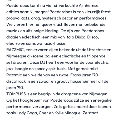
Poederdoos komt na vier uitverkochte Arnhemse
edities naar Nijmegen! Poederdoos is een kleurrijk feest,
propvol acts, drag, hysterisch decor en performances.
We vieren hier het queer-nachtleven met onbekende
muziek en uitzinnige kleding. De dj’s van Poederdoos
draaien eclectisch, een mix van Italo Disco, Disco,
electro en soms wat acid-house.
RAZZMIC, een ervaren dj en bekende uit de Utrechtse en
Nijmeegse dj-scene, zal een eclectische en trippende
set draaien. Deze DJ heeft een voorliefde voor electro,
jazz, boogie en spacey spirituals. Met gemak mixt
Razzmic een b-side van een zwoel Frans jaren ’70
discotrack in een zwaar en groovy housenummer uit de
jaren ’90.
TOMPUSS is een begrip in de dragscene van Nijmegen.
Op het hoogtepunt van Poederdoos zal ze een energieke
performance verzorgen. Ze is gefascineerd door iconen
zoals Lady Gaga, Cher en Kylie Minogue. Ze staat