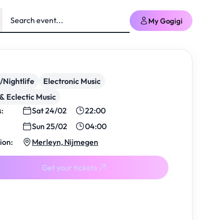
My Gogigi
/Nightlife
Electronic Music
& Eclectic Music
s:
Sat 24/02
22:00
Sun 25/02
04:00
ion:
Merleyn, Nijmegen
Get your tickets