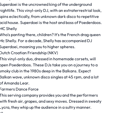
Superdoei is the uncrowned king of the underground
nightlife. This vinyl-only DJ, with an extraterrestrial look,
spins eclectically, from unknown dark disco to repetitive
acid house. Superdoei is the host and boss of Poederdoos.
MC Shelly
Who's panting there, children? It's the French drag queen
Mc Shelly. For a decade, Shelly has accompanied DJ
Superdoei, moaning you to higher spheres.
Dutch Croatian Friendship (NKV)
This vinyl-only duo, dressed in homemade corsets, will
open Poederdoos. These DJs take you on a journey to a
smoky club in the 1980s deep in the Balkans. Expect
Balkan wave, unknown disco singles at 45 rpm, and a lot
of Amanda Lear.
Farmers Dance Force
This serving company provides you and the performers
with fresh air, grapes, and sexy moves. Dressed in sweaty
Lycra, they whip up the audience in a sultry manner.