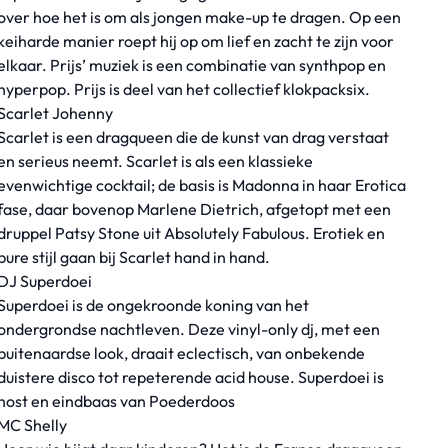
over hoe het is om als jongen make-up te dragen. Op een
keiharde manier roept hij op om lief en zacht te zijn voor
elkaar. Prijs’ muziek is een combinatie van synthpop en
hyperpop. Prijs is deel van het collectief klokpacksix.
Scarlet Johenny
Scarlet is een dragqueen die de kunst van drag verstaat
en serieus neemt. Scarlet is als een klassieke
evenwichtige cocktail; de basis is Madonna in haar Erotica
fase, daar bovenop Marlene Dietrich, afgetopt met een
druppel Patsy Stone uit Absolutely Fabulous. Erotiek en
pure stijl gaan bij Scarlet hand in hand.
DJ Superdoei
Superdoei is de ongekroonde koning van het
ondergrondse nachtleven. Deze vinyl-only dj, met een
buitenaardse look, draait eclectisch, van onbekende
duistere disco tot repeterende acid house. Superdoei is
host en eindbaas van Poederdoos
MC Shelly