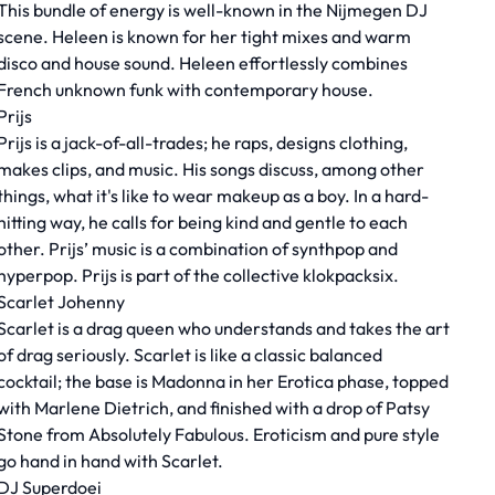
This bundle of energy is well-known in the Nijmegen DJ
scene. Heleen is known for her tight mixes and warm
disco and house sound. Heleen effortlessly combines
French unknown funk with contemporary house.
Prijs
Prijs is a jack-of-all-trades; he raps, designs clothing,
makes clips, and music. His songs discuss, among other
things, what it's like to wear makeup as a boy. In a hard-
hitting way, he calls for being kind and gentle to each
other. Prijs’ music is a combination of synthpop and
hyperpop. Prijs is part of the collective klokpacksix.
Scarlet Johenny
Scarlet is a drag queen who understands and takes the art
of drag seriously. Scarlet is like a classic balanced
cocktail; the base is Madonna in her Erotica phase, topped
with Marlene Dietrich, and finished with a drop of Patsy
Stone from Absolutely Fabulous. Eroticism and pure style
go hand in hand with Scarlet.
DJ Superdoei