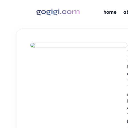
home
a