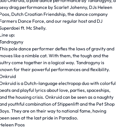
duo Onkruid, a pole dance performance by Tandrogyny, a
sexy drag performance by Scarlet Johenny, DJs Heleen
Poos, Dutch Croatian Friendship, the dance company
Farmers Dance Force, and our regular host and DJ
Superdoei ft. Mc Shelly.
Line up:
Tandrogyny
This pole dance performer defies the laws of gravity and
moves like a nimble cat. With them, the tough and the
sultry come together in a logical way. Tandrogyny is
known for their powerful performances and flexibility.
Onkruid
Onkruid is a Dutch-language electropop duo with colorful
beats and playful lyrics about love, parties, spaceships,
and the housing crisis. Onkruid can be seen as a naughty
and youthful combination of Stippenlift and the Pet Shop
Boys. They are on their way to national fame, having
been seen at the last pride in Paradiso.
Heleen Poos