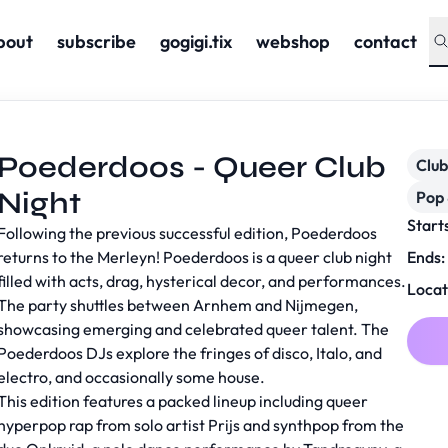
bout
subscribe
gogigi.tix
webshop
contact
Poederdoos - Queer Club
Club
Night
Pop 
Start
Following the previous successful edition, Poederdoos
returns to the Merleyn! Poederdoos is a queer club night
Ends:
filled with acts, drag, hysterical decor, and performances.
Locat
The party shuttles between Arnhem and Nijmegen,
showcasing emerging and celebrated queer talent. The
Poederdoos DJs explore the fringes of disco, Italo, and
electro, and occasionally some house.
This edition features a packed lineup including queer
hyperpop rap from solo artist Prijs and synthpop from the