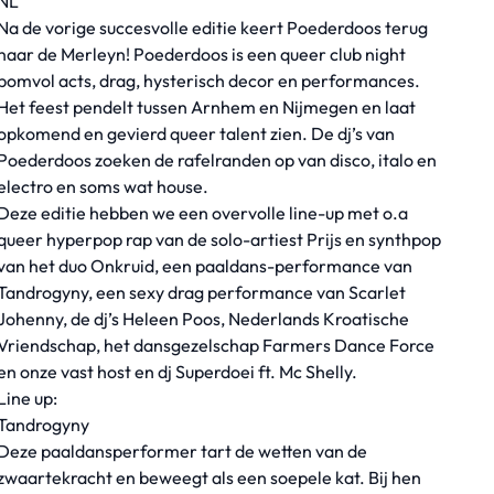
NL
Na de vorige succesvolle editie keert Poederdoos terug
naar de Merleyn! Poederdoos is een queer club night
bomvol acts, drag, hysterisch decor en performances.
Het feest pendelt tussen Arnhem en Nijmegen en laat
opkomend en gevierd queer talent zien. De dj’s van
Poederdoos zoeken de rafelranden op van disco, italo en
electro en soms wat house.
Deze editie hebben we een overvolle line-up met o.a
queer hyperpop rap van de solo-artiest Prijs en synthpop
van het duo Onkruid, een paaldans-performance van
Tandrogyny, een sexy drag performance van Scarlet
Johenny, de dj’s Heleen Poos, Nederlands Kroatische
Vriendschap, het dansgezelschap Farmers Dance Force
en onze vast host en dj Superdoei ft. Mc Shelly.
Line up:
Tandrogyny
Deze paaldansperformer tart de wetten van de
zwaartekracht en beweegt als een soepele kat. Bij hen