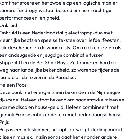
komt het stoere en het zwoele op een logische manier
samen. Tandrogyny staat bekend om hun krachtige
performances en lenigheid.
Onkruid
Onkruid is een Nederlandstalig electropop-duo met
kleurrijke beats en speelse teksten over liefde, feesten,
ruimteschepen en de wooncrisis. Onkruid kun je zien als
een ondeugende en jeugdige combinatie tussen
Stippenlift en de Pet Shop Boys. Ze timmeren hard op
weg naar landelijke bekendheid, zo waren ze tijdens de
laatste pride te zien in de Paradiso.
Heleen Poos
Deze bonk met energie is een bekende in de Nijmeegse
dj-scene. Heleen staat bekend om haar strakke mixen en
warme disco en house-geluid. Heleen combineert met
gemak Franse onbekende funk met hedendaagse house
Prijs
Prijs is een alleskunner, hij rapt, ontwerpt kleding, maakt
clips en muziek. In zijn songs gaat het er onder andere