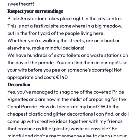
sweetheart!
𝐑𝐞𝐬𝐩𝐞𝐜𝐭 𝐲𝐨𝐮𝐫 𝐬𝐮𝐫𝐫𝐨𝐮𝐧𝐝𝐢𝐧𝐠𝐬
Pride Amsterdam takes place right in the city centre.
This is not a festival site somewhere in a big meadow,
but in the front yard of the people living here.
Whether you're walking the streets, are on a boat or
elsewhere, make mindful decisions!
We have hundreds of extra toilets and waste stations on
the day of the parade. You can find them in our app! Use
your wits before you pee on someone's doorstep! Not
appropriate and costs €140
𝐃𝐞𝐜𝐨𝐫𝐚𝐭𝐢𝐨𝐧
Yes, you've managed to snag one of the coveted Pride
Vignettes and are now in the midst of preparing for the
Canal Parade. How do I decorate my boat? With the
cheapest plastic and glitter decorations I can find, or do I
come up with creative ideas together with my friends
that produce as little (plastic) waste as possible? Be
mindful and don't expect someone else to clean up your