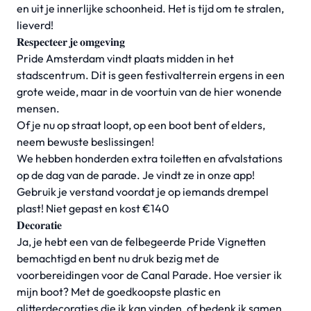
en uit je innerlijke schoonheid. Het is tijd om te stralen,
lieverd!
𝐑𝐞𝐬𝐩𝐞𝐜𝐭𝐞𝐞𝐫 𝐣𝐞 𝐨𝐦𝐠𝐞𝐯𝐢𝐧𝐠
Pride Amsterdam vindt plaats midden in het
stadscentrum. Dit is geen festivalterrein ergens in een
grote weide, maar in de voortuin van de hier wonende
mensen.
Of je nu op straat loopt, op een boot bent of elders,
neem bewuste beslissingen!
We hebben honderden extra toiletten en afvalstations
op de dag van de parade. Je vindt ze in onze app!
Gebruik je verstand voordat je op iemands drempel
plast! Niet gepast en kost €140
𝐃𝐞𝐜𝐨𝐫𝐚𝐭𝐢𝐞
Ja, je hebt een van de felbegeerde Pride Vignetten
bemachtigd en bent nu druk bezig met de
voorbereidingen voor de Canal Parade. Hoe versier ik
mijn boot? Met de goedkoopste plastic en
glitterdecoraties die ik kan vinden, of bedenk ik samen