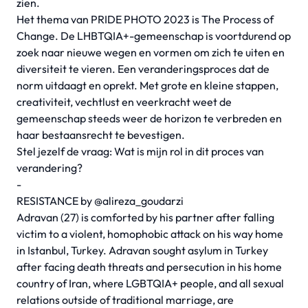
zien.
Het thema van PRIDE PHOTO 2023 is
The Process of
Change.
De LHBTQIA+-gemeenschap is voortdurend op
zoek naar nieuwe wegen en vormen om zich te uiten en
diversiteit te vieren. Een veranderingsproces dat de
norm uitdaagt en oprekt. Met grote en kleine stappen,
creativiteit, vechtlust en veerkracht weet de
gemeenschap steeds weer de horizon te verbreden en
haar bestaansrecht te bevestigen.
Stel jezelf de vraag:
Wat is mijn rol in dit proces van
verandering
?
-
RESISTANCE by
@alireza_goudarzi
Adravan (27) is comforted by his partner after falling
victim to a violent, homophobic attack on his way home
in Istanbul, Turkey. Adravan sought asylum in Turkey
after facing death threats and persecution in his home
country of Iran, where LGBTQIA+ people, and all sexual
relations outside of traditional marriage, are