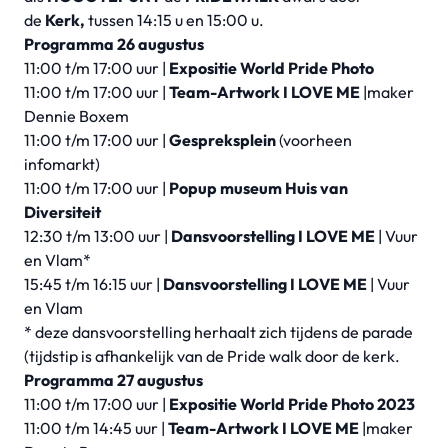
de
Kerk,
tussen 14:15 u en 15:00 u.
Programma 26 augustus
11:00 t/m 17:00 uur |
Expositie World Pride Photo
11:00 t/m 17:00 uur |
Team-Artwork I LOVE ME
|maker
Dennie Boxem
11:00 t/m 17:00 uur |
Gespreksplein
(voorheen
infomarkt)
11:00 t/m 17:00 uur |
Popup museum Huis van
Diversiteit
12:30 t/m 13:00 uur |
Dansvoorstelling I LOVE ME
| Vuur
en Vlam*
15:45 t/m 16:15 uur |
Dansvoorstelling I LOVE ME
| Vuur
en Vlam
* deze dansvoorstelling herhaalt zich tijdens de parade
(tijdstip is afhankelijk van de Pride walk door de kerk.
Programma 27 augustus
11:00 t/m 17:00 uur |
Expositie World Pride Photo 2023
11:00 t/m 14:45 uur |
Team-Artwork I LOVE ME
|maker