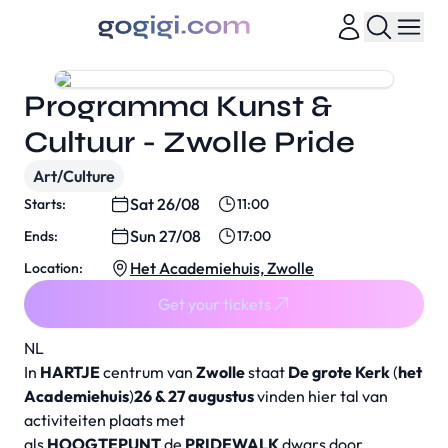
Programma Kunst &
Cultuur - Zwolle Pride
Art/Culture
Sat 26/08
Starts:
11:00
Sun 27/08
Ends:
17:00
Het Academiehuis, Zwolle
Location:
Get your tickets
NL
In
HARTJE
centrum van
Zwolle
staat
De grote Kerk
(
het
Academiehuis
)
26 & 27 augustus
vinden hier tal van
activiteiten plaats met
als
HOOGTEPUNT
de
PRIDEWALK
dwars door