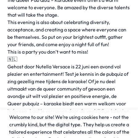
the Queer Pub Quiz – Karaoke event offers a warm
welcome to everyone. Be amazed by the diverse talents
that will take the stage.
This evening is also about celebrating diversity,
acceptance, and creating a space where everyone can
be themselves. So put on your brightest outfit, gather
your friends, and come enjoy a night full of fun!
This is a party you don’t want to miss!
🇳🇱
Gehost door Nutella Versace is 22 juni een avond vol
plezier en entertainment! Test je kennis in de pubquiz of
zing gezellig mee tijdens de karaoke! Of je nu deel
uitmaakt van de queer community of gewoon een
avondje uit wilt vol plezier en positieve energie, de
Queer pubquiz – karaoke biedt een warm welkom voor
iedereen. Laat je verrassen door de veelzijdige talenten
Welcome to our site! We’re using cookies here - not the
die het podium zullen betreden.
crumbly kind, but the digital type. They help us create a
De avond draait ook om het vieren van diversiteit,
tailored experience that celebrates all the colors of the
acceptatie en het creëren van een ruimte waar