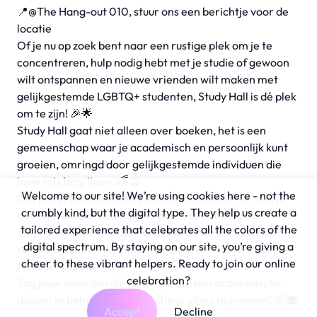
📍@The Hang-out 010, stuur ons een berichtje voor de
locatie
Of je nu op zoek bent naar een rustige plek om je te
concentreren, hulp nodig hebt met je studie of gewoon
wilt ontspannen en nieuwe vrienden wilt maken met
gelijkgestemde LGBTQ+ studenten, Study Hall is dé plek
om te zijn! 🎉🌟
Study Hall gaat niet alleen over boeken, het is een
gemeenschap waar je academisch en persoonlijk kunt
groeien, omringd door gelijkgestemde individuen die
jouw reis begrijpen. 🌈🤝
Welcome to our site! We’re using cookies here - not the
Dus pak je boeken, laptops of schetsblokken en sluit je
crumbly kind, but the digital type. They help us create a
aan bij ons voor een dag vol groei, verbinding en
tailored experience that celebrates all the colors of the
empowerment! 🌟✨ Samen creëren we een inclusieve
digital spectrum. By staying on our site, you’re giving a
ruimte waar kennis, zelfontdekking en vriendschappen
cheer to these vibrant helpers. Ready to join our online
tot bloei komen.
celebration?
Tag jouw vrienden die klaar zijn om hun academische
doelen te behalen en de positieve vibes te ervaren! 🌈🎓
Accept
Decline