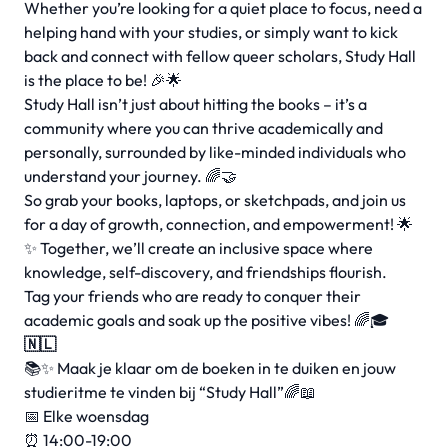
Whether you’re looking for a quiet place to focus, need a
helping hand with your studies, or simply want to kick
back and connect with fellow queer scholars, Study Hall
is the place to be! 🎉🌟
Study Hall isn’t just about hitting the books – it’s a
community where you can thrive academically and
personally, surrounded by like-minded individuals who
understand your journey. 🌈🤝
So grab your books, laptops, or sketchpads, and join us
for a day of growth, connection, and empowerment! 🌟
✨ Together, we’ll create an inclusive space where
knowledge, self-discovery, and friendships flourish.
Tag your friends who are ready to conquer their
academic goals and soak up the positive vibes! 🌈🎓
🇳🇱
📚✨ Maak je klaar om de boeken in te duiken en jouw
studieritme te vinden bij “Study Hall”🌈📖
📅 Elke woensdag
⏰ 14:00-19:00