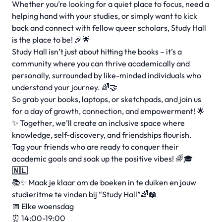
Whether you’re looking for a quiet place to focus, need a
helping hand with your studies, or simply want to kick
back and connect with fellow queer scholars, Study Hall
is the place to be! 🎉🌟
Study Hall isn’t just about hitting the books – it’s a
community where you can thrive academically and
personally, surrounded by like-minded individuals who
understand your journey. 🌈🤝
So grab your books, laptops, or sketchpads, and join us
for a day of growth, connection, and empowerment! 🌟
✨ Together, we’ll create an inclusive space where
knowledge, self-discovery, and friendships flourish.
Tag your friends who are ready to conquer their
academic goals and soak up the positive vibes! 🌈🎓
🇳🇱
📚✨ Maak je klaar om de boeken in te duiken en jouw
studieritme te vinden bij “Study Hall”🌈📖
📅 Elke woensdag
⏰ 14:00-19:00