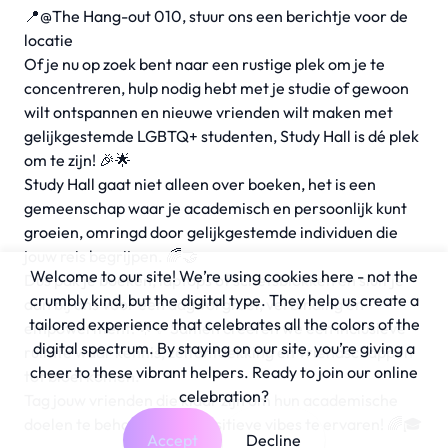
📍@The Hang-out 010, stuur ons een berichtje voor de
locatie
Of je nu op zoek bent naar een rustige plek om je te
concentreren, hulp nodig hebt met je studie of gewoon
wilt ontspannen en nieuwe vrienden wilt maken met
gelijkgestemde LGBTQ+ studenten, Study Hall is dé plek
om te zijn! 🎉🌟
Study Hall gaat niet alleen over boeken, het is een
gemeenschap waar je academisch en persoonlijk kunt
groeien, omringd door gelijkgestemde individuen die
jouw reis begrijpen. 🌈🤝
Welcome to our site! We’re using cookies here - not the
Dus pak je boeken, laptops of schetsblokken en sluit je
crumbly kind, but the digital type. They help us create a
aan bij ons voor een dag vol groei, verbinding en
tailored experience that celebrates all the colors of the
empowerment! 🌟✨ Samen creëren we een inclusieve
digital spectrum. By staying on our site, you’re giving a
ruimte waar kennis, zelfontdekking en vriendschappen
cheer to these vibrant helpers. Ready to join our online
tot bloei komen.
celebration?
Tag jouw vrienden die klaar zijn om hun academische
doelen te behalen en de positieve vibes te ervaren! 🌈🎓
Accept
Decline