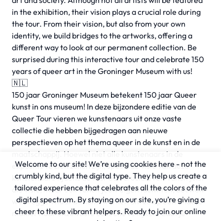
art and society. Although not all artists will be featured
in the exhibition, their vision plays a crucial role during
the tour. From their vision, but also from your own
identity, we build bridges to the artworks, offering a
different way to look at our permanent collection. Be
surprised during this interactive tour and celebrate 150
years of queer art in the Groninger Museum with us!
🇳🇱
150 jaar Groninger Museum betekent 150 jaar Queer
kunst in ons museum! In deze bijzondere editie van de
Queer Tour vieren we kunstenaars uit onze vaste
collectie die hebben bijgedragen aan nieuwe
perspectieven op het thema queer in de kunst en in de
maatschappij. Hoewel niet alle kunstenaars in de
Welcome to our site! We’re using cookies here - not the
expositie te zien zullen zijn, speelt de visie van deze
crumbly kind, but the digital type. They help us create a
kunstenaars tijdens de tour een cruciale rol. Vanuit juist
tailored experience that celebrates all the colors of the
die visie, maar ook vanuit jouw eigen identiteit, bouwen
digital spectrum. By staying on our site, you’re giving a
we bruggen naar de kunstwerken om zo op een andere
cheer to these vibrant helpers. Ready to join our online
manier naar onze vaste collectie te kijken. Laat je