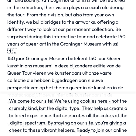
art and society. Although not all artists will be featured
in the exhibition, their vision plays a crucial role during
the tour. From their vision, but also from your own
identity, we build bridges to the artworks, offering a
different way to look at our permanent collection. Be
surprised during this interactive tour and celebrate 150
years of queer art in the Groninger Museum with us!
🇳🇱
150 jaar Groninger Museum betekent 150 jaar Queer
kunst in ons museum! In deze bijzondere editie van de
Queer Tour vieren we kunstenaars uit onze vaste
collectie die hebben bijgedragen aan nieuwe
perspectieven op het thema queer in de kunst en in de
maatschappij. Hoewel niet alle kunstenaars in de
Welcome to our site! We’re using cookies here - not the
expositie te zien zullen zijn, speelt de visie van deze
crumbly kind, but the digital type. They help us create a
kunstenaars tijdens de tour een cruciale rol. Vanuit juist
tailored experience that celebrates all the colors of the
die visie, maar ook vanuit jouw eigen identiteit, bouwen
digital spectrum. By staying on our site, you’re giving a
we bruggen naar de kunstwerken om zo op een andere
cheer to these vibrant helpers. Ready to join our online
manier naar onze vaste collectie te kijken. Laat je