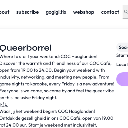
bout
subscribe
gogigi.tix
webshop
contact
Queerborrel
Soc
Start
Where to start your weekend: COC Haaglanden!
Discover the warmth and friendliness of our COC Café,
Locat
open from 19:00 to 24:00. Begin your weekend with
inclusivity, networking, and meeting new people. From
game nights to karaoke, every Friday is a new adventure!
Everyone is welcome, so come by and feel the queer vibe
on this inclusive Friday night.
🇳🇱
Waar jij het weekend begint: COC Haaglanden!
Ontdek de gezelligheid in ons COC Café, open van 19:00
tot 24:00 uur. Start je weekend met inclusiviteit,