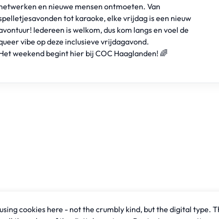
netwerken en nieuwe mensen ontmoeten. Van
spelletjesavonden tot karaoke, elke vrijdag is een nieuw
avontuur! Iedereen is welkom, dus kom langs en voel de
queer vibe op deze inclusieve vrijdagavond.
Het weekend begint hier bij COC Haaglanden! 🌈
sing cookies here - not the crumbly kind, but the digital type. T