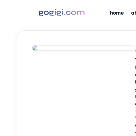
home
a