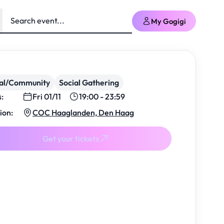
My Gogigi
ial/Community
Social Gathering
s:
Fri 01/11
19:00 - 23:59
ion:
COC Haaglanden, Den Haag
Get your tickets