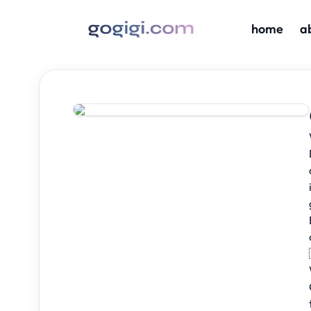
home
a