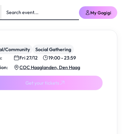
My Gogigi
ial/Community
Social Gathering
s:
Fri 27/12
19:00 - 23:59
ion:
COC Haaglanden, Den Haag
Get your tickets