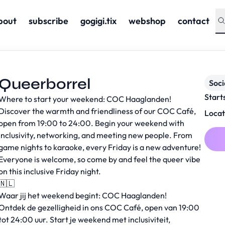
bout
subscribe
gogigi.tix
webshop
contact
Queerborrel
Soc
Start
Where to start your weekend: COC Haaglanden!
Discover the warmth and friendliness of our COC Café,
Locat
open from 19:00 to 24:00. Begin your weekend with
inclusivity, networking, and meeting new people. From
game nights to karaoke, every Friday is a new adventure!
Everyone is welcome, so come by and feel the queer vibe
on this inclusive Friday night.
🇳🇱
Waar jij het weekend begint: COC Haaglanden!
Ontdek de gezelligheid in ons COC Café, open van 19:00
tot 24:00 uur. Start je weekend met inclusiviteit,