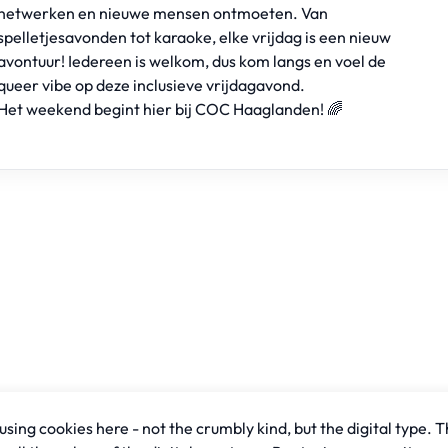
netwerken en nieuwe mensen ontmoeten. Van
spelletjesavonden tot karaoke, elke vrijdag is een nieuw
avontuur! Iedereen is welkom, dus kom langs en voel de
queer vibe op deze inclusieve vrijdagavond.
Het weekend begint hier bij COC Haaglanden! 🌈
sing cookies here - not the crumbly kind, but the digital type. T