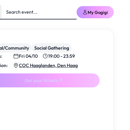
My Gogigi
ial/Community
Social Gathering
s:
Fri 04/10
19:00 - 23:59
ion:
COC Haaglanden, Den Haag
Get your tickets