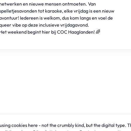
netwerken en nieuwe mensen ontmoeten. Van
spelletjesavonden tot karaoke, elke vrijdag is een nieuw
avontuur! Iedereen is welkom, dus kom langs en voel de
queer vibe op deze inclusieve vrijdagavond.
Het weekend begint hier bij COC Haaglanden! 🌈
sing cookies here - not the crumbly kind, but the digital type. T