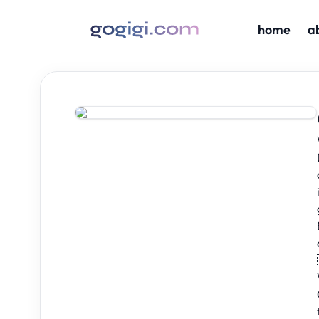
home
a