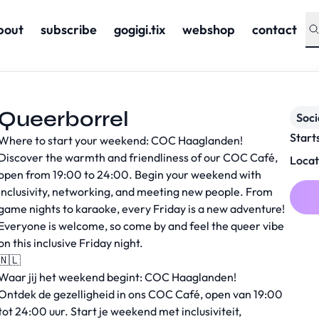
bout
subscribe
gogigi.tix
webshop
contact
Queerborrel
Soc
Start
Where to start your weekend: COC Haaglanden!
Discover the warmth and friendliness of our COC Café,
Locat
open from 19:00 to 24:00. Begin your weekend with
inclusivity, networking, and meeting new people. From
game nights to karaoke, every Friday is a new adventure!
Everyone is welcome, so come by and feel the queer vibe
on this inclusive Friday night.
🇳🇱
Waar jij het weekend begint: COC Haaglanden!
Ontdek de gezelligheid in ons COC Café, open van 19:00
tot 24:00 uur. Start je weekend met inclusiviteit,