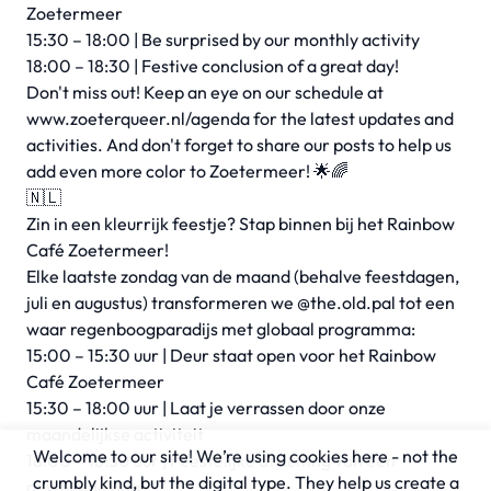
Zoetermeer
15:30 – 18:00 | Be surprised by our monthly activity
18:00 – 18:30 | Festive conclusion of a great day!
Don't miss out! Keep an eye on our schedule at
www.zoeterqueer.nl/agenda for the latest updates and
activities. And don't forget to share our posts to help us
add even more color to Zoetermeer! 🌟🌈
🇳🇱
Zin in een kleurrijk feestje? Stap binnen bij het Rainbow
Café Zoetermeer!
Elke laatste zondag van de maand (behalve feestdagen,
juli en augustus) transformeren we @the.old.pal tot een
waar regenboogparadijs met globaal programma:
15:00 – 15:30 uur | Deur staat open voor het Rainbow
Café Zoetermeer
15:30 – 18:00 uur | Laat je verrassen door onze
maandelijkse activiteit
Welcome to our site! We’re using cookies here - not the
18:00 – 18:30 uur | Feestelijke afsluiting van een
crumbly kind, but the digital type. They help us create a
geweldige dag!