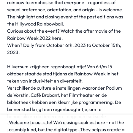
rainbow to emphasise that everyone - regardless of
sexual preference, orientation, and origin - is welcome.
The highlight and closing event of the past editions was
the Hillywood Rainbowball.
Curious about the event? Watch the aftermovie of the
Rainbow Week 2022 here.
When? Daily from October 6th, 2023 to October 15th,
2023.
-----
Hilversum krijgt een regenboogtintje! Van 6 t/m 15
oktober staat de stad tijdens de Rainbow Week in het
teken van inclusiviteit en diversiteit.
Verschillende culturele instellingen waaronder Podium
de Vorstin, Café Brabant, het Filmtheater en de
bibliotheek hebben een kleurrijke programmering. De
binnenstad krijgt een regenboogtintje, om te
benadrukken dat iedereen - ongeacht seksuele
Welcome to our site! We’re using cookies here - not the
voorkeur, geaardheid en afkomst - welkom is.
crumbly kind, but the digital type. They help us create a
Hoogtepunt en afsluiter van de afgelopen edities was