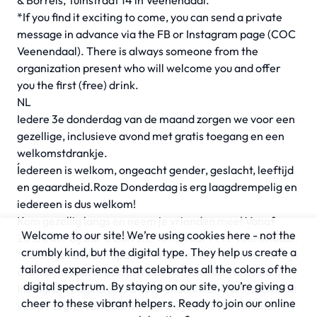
& Borrels, Tuinstraat 14 in Veenendaal.
*If you find it exciting to come, you can send a private
message in advance via the FB or Instagram page (COC
Veenendaal). There is always someone from the
organization present who will welcome you and offer
you the first (free) drink.
NL
Iedere 3e donderdag van de maand zorgen we voor een
gezellige, inclusieve avond met gratis toegang en een
welkomstdrankje.
Íedereen is welkom, ongeacht gender, geslacht, leeftijd
en geaardheid.Roze Donderdag is erg laagdrempelig en
iedereen is dus welkom!
Kom gezellig langs en neem je vrienden mee! Vanaf
Welcome to our site! We’re using cookies here - not the
20.30 uur bij Bar & Borrels, Tuinstraat 14 te Veenendaal.
crumbly kind, but the digital type. They help us create a
​*Mocht je het toch spannend vinden om te komen, kun je
tailored experience that celebrates all the colors of the
eventueel vooraf een privé bericht sturen via de FB of
digital spectrum. By staying on our site, you’re giving a
Instagram pagina (COC Veenendaal). Er is altijd iemand
cheer to these vibrant helpers. Ready to join our online
van de organisatie aanwezig, die je zal verwelkomen en