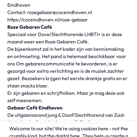
Eindhoven
Contact:
rozegebaar@coceindhoven.nl
https://coceindhoven.nl/roze-gebaar
Roze Gebaren Café
Speciaal voor Dove/Slechthorende LHBTI+ is er deze
maand weer een Roze Gebaren Café.
De bijeenkomst zal in het kader zijn van kennismaking
en ontmoeting. Het pand is helemaal beschikbaar voor
ons Om gebarencommunicatie te bevorderen, is er
gezorgd voor extra verlichting en is de muziek zachter
gezet. Bezoekers krijgen het eerste drankje gratis en er
staan snacks klaar.
Er zijn gebaren en schrijftolken. Maar je mag deze ook
zelf meenemen.
Gebaar Café Eindhoven
De uitgaansavond jong & Doof/Slechthorend van Zuid-
Nederland, oftewel gebarencafé Eindhoven.
Welcome to our site! We’re using cookies here - not the
Georganiseerd samen met Roze gebaar Eindhoven. Het
crumbly kind, but the digital type. They help us create a