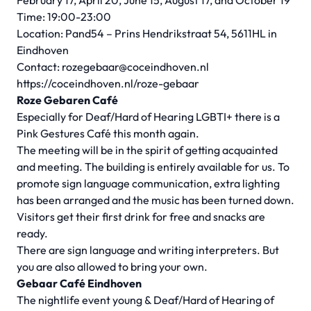
February 17, April 20, June 15, August 17, and October 19
Time: 19:00-23:00
Location: Pand54 – Prins Hendrikstraat 54, 5611HL in
Eindhoven
Contact:
rozegebaar@coceindhoven.nl
https://coceindhoven.nl/roze-gebaar
Roze Gebaren Café
Especially for Deaf/Hard of Hearing LGBTI+ there is a
Pink Gestures Café this month again.
The meeting will be in the spirit of getting acquainted
and meeting. The building is entirely available for us. To
promote sign language communication, extra lighting
has been arranged and the music has been turned down.
Visitors get their first drink for free and snacks are
ready.
There are sign language and writing interpreters. But
you are also allowed to bring your own.
Gebaar Café Eindhoven
The nightlife event young & Deaf/Hard of Hearing of