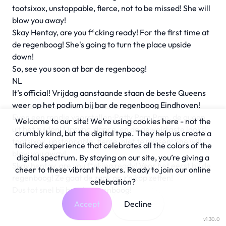
tootsixox, unstoppable, fierce, not to be missed! She will
blow you away!
Skay Hentay, are you f*cking ready! For the first time at
de regenboog! She's going to turn the place upside
down!
So, see you soon at bar de regenboog!
NL
It’s official! Vrijdag aanstaande staan de beste Queens
weer op het podium bij bar de regenboog Eindhoven!
Even een rondje voorstellen;Patty Pam Pam, de queen
Welcome to our site! We’re using cookies here - not the
uit het zuiden! Lipsync, dance, en de geweldigste looks!
crumbly kind, but the digital type. They help us create a
tootsixox, unstoppable, fierce, niet te missen! She will
tailored experience that celebrates all the colors of the
blow you away!
digital spectrum. By staying on our site, you’re giving a
Skay hentay, are you f*cking ready! Voor het eerst bij de
cheer to these vibrant helpers. Ready to join our online
regenboog! Ze gaat de zaak op z’n kop zetten!
celebration?
Dus tot snel bij bar de regenboog!
Accept
Decline
v1.30.0