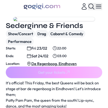
Sederginne & Friends
Show/Concert
Drag
Cabaret & Comedy
Performance
Fri 23/02
Starts:
22:00
Sat 24/02
Ends:
03:00
De Regenboog, Eindhoven
Location:
Get your tickets
It's official! This Friday, the best Queens will be back on
stage at bar de regenboog in Eindhoven! Let's introduce
them;
Patty Pam Pam, the queen from the south! Lip-sync,
dance, and the most amazing looks!