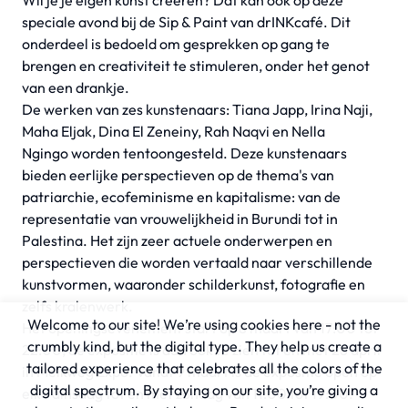
Wil je je eigen kunst creëren? Dat kan ook op deze
speciale avond bij de Sip & Paint van drINKcafé. Dit
onderdeel is bedoeld om gesprekken op gang te
brengen en creativiteit te stimuleren, onder het genot
van een drankje.
De werken van zes kunstenaars: Tiana Japp, Irina Naji,
Maha Eljak, Dina El Zeneiny, Rah Naqvi en Nella
Ngingo worden tentoongesteld. Deze kunstenaars
bieden eerlijke perspectieven op de thema's van
patriarchie, ecofeminisme en kapitalisme: van de
representatie van vrouwelijkheid in Burundi tot in
Palestina. Het zijn zeer actuele onderwerpen en
perspectieven die worden vertaald naar verschillende
kunstvormen, waaronder schilderkunst, fotografie en
zelfs kralenwerk.
Welcome to our site! We’re using cookies here - not the
Het openingsevenement start op 8 maart van 17:00 tot
crumbly kind, but the digital type. They help us create a
22:00, de expositie is dan ook te zien tot en met 28 april
tailored experience that celebrates all the colors of the
in Melkweg Expo. Vanaf 9 maart is de expositie open op
digital spectrum. By staying on our site, you’re giving a
elke dinsdag tot en met zondag van 11:00 tot 19:00.