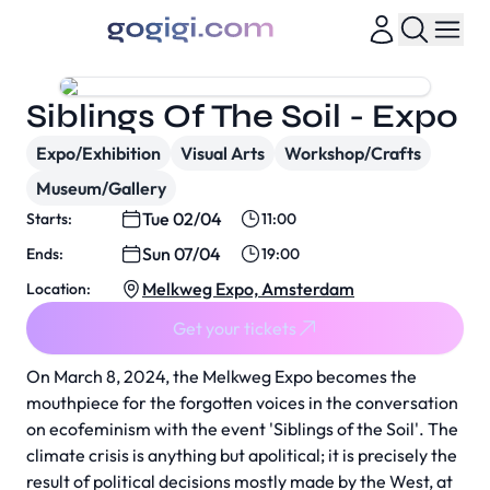
Siblings Of The Soil - Expo
Expo/Exhibition
Visual Arts
Workshop/Crafts
Museum/Gallery
Tue 02/04
Starts:
11:00
Sun 07/04
Ends:
19:00
Melkweg Expo, Amsterdam
Location:
Get your tickets
On March 8, 2024, the Melkweg Expo becomes the
mouthpiece for the forgotten voices in the conversation
on ecofeminism with the event 'Siblings of the Soil'. The
climate crisis is anything but apolitical; it is precisely the
result of political decisions mostly made by the West, at