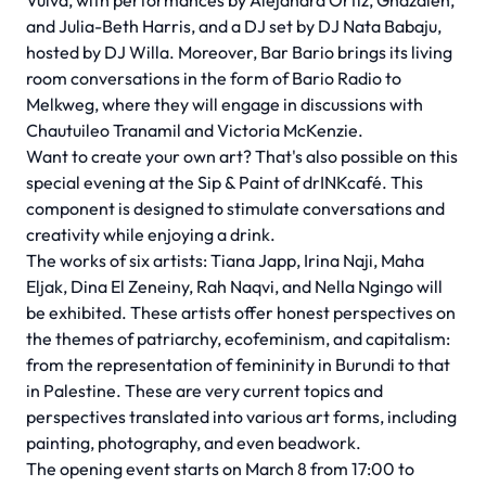
Vulva, with performances by Alejandra Ortiz, Ghazaleh,
and Julia-Beth Harris, and a DJ set by DJ Nata Babaju,
hosted by DJ Willa. Moreover, Bar Bario brings its living
room conversations in the form of Bario Radio to
Melkweg, where they will engage in discussions with
Chautuileo Tranamil and Victoria McKenzie.
Want to create your own art? That's also possible on this
special evening at the Sip & Paint of drINKcafé. This
component is designed to stimulate conversations and
creativity while enjoying a drink.
The works of six artists: Tiana Japp, Irina Naji, Maha
Eljak, Dina El Zeneiny, Rah Naqvi, and Nella Ngingo will
be exhibited. These artists offer honest perspectives on
the themes of patriarchy, ecofeminism, and capitalism:
from the representation of femininity in Burundi to that
in Palestine. These are very current topics and
perspectives translated into various art forms, including
painting, photography, and even beadwork.
The opening event starts on March 8 from 17:00 to