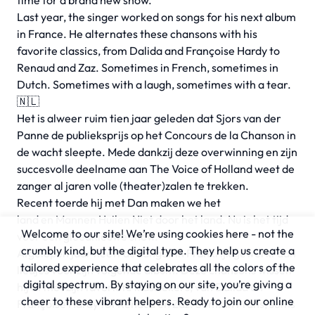
time for a brand new show.
Last year, the singer worked on songs for his next album
in France. He alternates these chansons with his
favorite classics, from Dalida and Françoise Hardy to
Renaud and Zaz. Sometimes in French, sometimes in
Dutch. Sometimes with a laugh, sometimes with a tear.
🇳🇱
Het is alweer ruim tien jaar geleden dat
Sjors van der
Panne
de publieksprijs op het Concours de la Chanson in
de wacht sleepte. Mede dankzij deze overwinning en zijn
succesvolle deelname aan The Voice of Holland weet de
zanger al jaren volle (theater)zalen te trekken.
Recent toerde hij met Dan maken we het
land en Mannen Huilen Niet door het land. Nu is het tijd
Welcome to our site! We’re using cookies here - not the
voor een gloednieuwe show.
crumbly kind, but the digital type. They help us create a
Afgelopen jaar heeft de zanger in Frankrijk gewerkt aan
tailored experience that celebrates all the colors of the
liedjes voor zijn volgende album. Deze chansons wisselt
digital spectrum. By staying on our site, you’re giving a
hij af met zijn favoriete klassiekers, van Dalida en
cheer to these vibrant helpers. Ready to join our online
Françoise Hardy tot Renaud en Zaz. Soms in Frans, soms