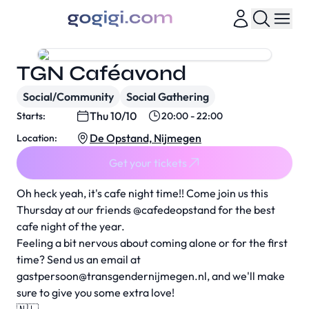
TGN Caféavond
Social/Community
Social Gathering
Thu 10/10
Starts:
20:00 - 22:00
De Opstand, Nijmegen
Location:
Get your tickets
Oh heck yeah, it's cafe night time!! Come join us this
Thursday at our friends @cafedeopstand for the best
cafe night of the year.
Feeling a bit nervous about coming alone or for the first
time? Send us an email at
gastpersoon@transgendernijmegen.nl
, and we'll make
sure to give you some extra love!