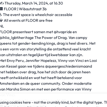
✍️ Thursday, March 14, 2024, at 16:30
🏢 FLOOR | Wibautstraat 3b
♿️ The event space is wheelchair accessible
💎 All events at FLOOR are free
NL
FLOOR presenteert samen met @hvapride en
@ihlia_lgbtiheritage The Power of Drag. Van campy
queens tot gender-bending kings, drag is heel divers. Het
is een vorm van storytelling die ontzettend veel kracht
kan uitstralen en tegelijkertijd kwetsbaar kan zijn.
Met Envy Peru, Jennifer Hopelezz, Vinny von Vinci en Looi
van Kessel gaan we tijdens @queergeschiedenismaand
het hebben over drag, hoe het zich door de jaren heen
heeft ontwikkeld en wat het heeft betekend voor
Amsterdam en de queer community. Onder moderatie
van Marsha Simon en met een performance van Vinny
von Vinci.
✍️ Donderdag 14 maart 2024 om 16.30
sing cookies here - not the crumbly kind, but the digital type. T
🏢 FLOOR | Wibautstraat 3b