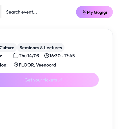
My Gogigi
Culture
Seminars & Lectures
s:
Thu 14/03
16:30 - 17:45
ion:
FLOOR, Veenoord
Get your tickets