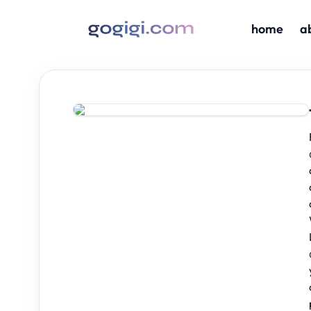
home
a