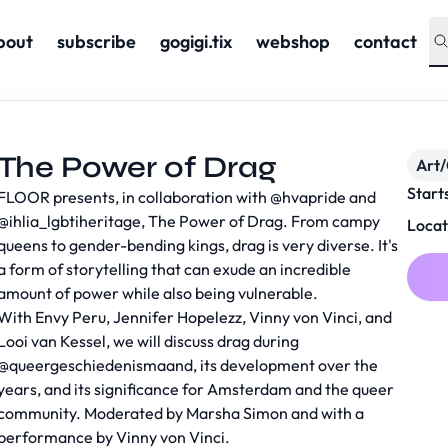
bout
subscribe
gogigi.tix
webshop
contact
The Power of Drag
Art/
Start
FLOOR presents, in collaboration with @hvapride and
@ihlia_lgbtiheritage, The Power of Drag. From campy
Locat
queens to gender-bending kings, drag is very diverse. It's
a form of storytelling that can exude an incredible
amount of power while also being vulnerable.
With Envy Peru, Jennifer Hopelezz, Vinny von Vinci, and
Looi van Kessel, we will discuss drag during
@queergeschiedenismaand, its development over the
years, and its significance for Amsterdam and the queer
community. Moderated by Marsha Simon and with a
performance by Vinny von Vinci.