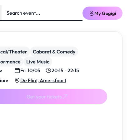
My Gogigi
cal/Theater
Cabaret & Comedy
formance
Live Music
s:
Fri 10/05
20:15 - 22:15
ion:
De Flint, Amersfoort
Get your tickets