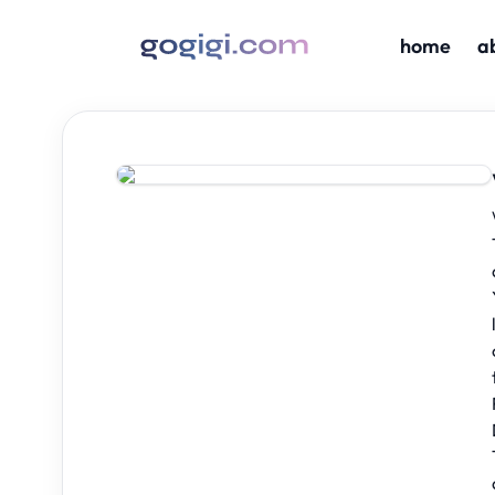
home
a