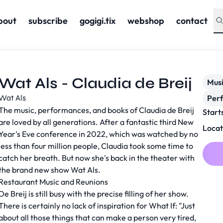
bout
subscribe
gogigi.tix
webshop
contact
Wat Als - Claudia de Breij
Musi
Wat Als
Per
The music, performances, and books of Claudia de Breij
Start
are loved by all generations. After a fantastic third New
Locat
Year's Eve conference in 2022, which was watched by no
less than four million people, Claudia took some time to
catch her breath. But now she's back in the theater with
the brand new show Wat Als.
Restaurant Music and Reunions
De Breij is still busy with the precise filling of her show.
There is certainly no lack of inspiration for What If: "Just
about all those things that can make a person very tired,