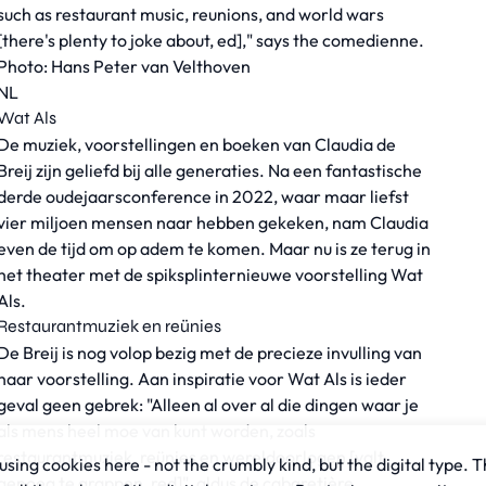
such as restaurant music, reunions, and world wars
[there's plenty to joke about, ed]," says the comedienne.
Photo: Hans Peter van Velthoven
NL
Wat Als
De muziek, voorstellingen en boeken van
Claudia de
Breij
zijn geliefd bij alle generaties. Na een fantastische
derde oudejaarsconference in 2022, waar maar liefst
vier miljoen mensen naar hebben gekeken, nam Claudia
even de tijd
om op adem te komen
. Maar nu is ze terug in
het theater met de spiksplinternieuwe voorstelling Wat
Als.
Restaurantmuziek en reünies
De Breij is nog volop bezig met de precieze invulling van
haar voorstelling. Aan inspiratie voor Wat Als is ieder
geval geen gebrek: "Alleen al over al die dingen waar je
als mens heel moe van kunt worden, zoals
restaurantmuziek, reünies en wereldoorlogen [valt
sing cookies here - not the crumbly kind, but the digital type. T
genoeg te grappen, red]", aldus de cabaretière.