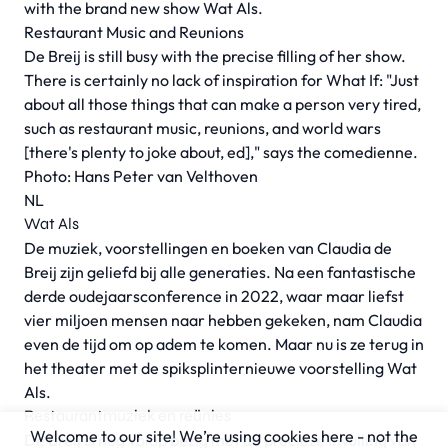
with the brand new show Wat Als.
Restaurant Music and Reunions
De Breij is still busy with the precise filling of her show.
There is certainly no lack of inspiration for What If: "Just
about all those things that can make a person very tired,
such as restaurant music, reunions, and world wars
[there's plenty to joke about, ed]," says the comedienne.
Photo: Hans Peter van Velthoven
NL
Wat Als
De muziek, voorstellingen en boeken van
Claudia de
Breij
zijn geliefd bij alle generaties. Na een fantastische
derde oudejaarsconference in 2022, waar maar liefst
vier miljoen mensen naar hebben gekeken, nam Claudia
even de tijd
om op adem te komen
. Maar nu is ze terug in
het theater met de spiksplinternieuwe voorstelling Wat
Als.
Restaurantmuziek en reünies
Welcome to our site! We’re using cookies here - not the
De Breij is nog volop bezig met de precieze invulling van